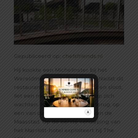
Gepubliceerd op:
chefsfriends.nl
Hij kookte een Michelinster bij het
Wereldmuseum in Rotterdam. Nadat dit
restaurant onverwacht de deuren sloot,
liet een nieuw avontuur even op zich
wachten. Nu is Wim Severein terug, op
een van de mooiste plekken van de
Maasstad. Op de eerste verdieping van
het Marriott-hotel exploiteert hij The