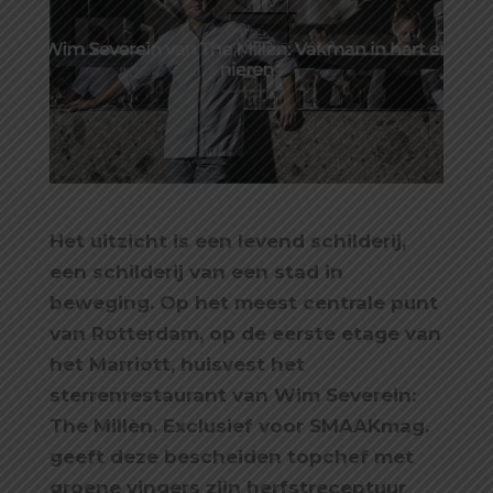
Het uitzicht is een levend schilderij,
een schilderij van een stad in
beweging. Op het meest centrale punt
van Rotterdam, op de eerste etage van
het Marriott, huisvest het
sterrenrestaurant van Wim Severein:
The Millèn. Exclusief voor SMAAKmag.
geeft deze bescheiden topchef met
groene vingers zijn herfstreceptuur