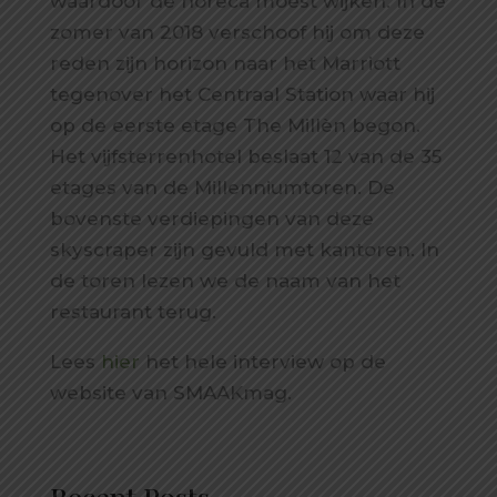
waardoor de horeca moest wijken. In de
zomer van 2018 verschoof hij om deze
reden zijn horizon naar het Marriott
tegenover het Centraal Station waar hij
op de eerste etage The Millèn begon.
Het vijfsterrenhotel beslaat 12 van de 35
etages van de Millenniumtoren. De
bovenste verdiepingen van deze
skyscraper zijn gevuld met kantoren. In
de toren lezen we de naam van het
restaurant terug.
Lees
hier
het hele interview op de
website van SMAAKmag.
Recent Posts