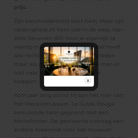
prijs.
Zijn bescheidenheid siert hem. Maar zijn
nederigheid zit hem ook in de weg. Van
Wim Severein (50) hoor je eigenlijk te
weinig in de media. Deze topchef heeft
alle recht op de voorgrond te treden
maar als geboren Fries is hij de man er
niet naar zichzelf op de borst te
kloppen.
Acht jaar lang stond hij aan het roer van
het Wereldmuseum. Le Guide Rouge
bekroonde hem gegrond met een
Michelinster. De gemeente voorzag een
andere toekomst voor het museum