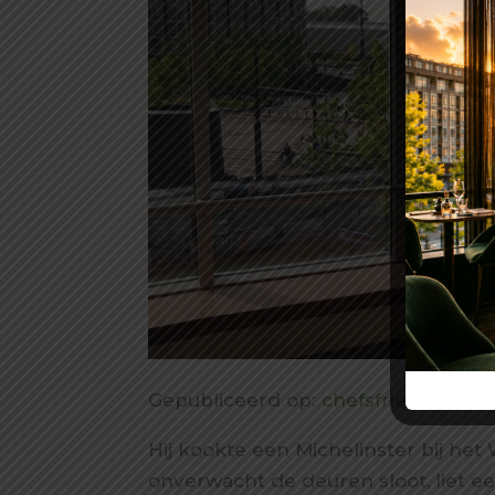
Gepubliceerd op:
chefsfriends.nl
Hij kookte een Michelinster bij he
onverwacht de deuren sloot, liet 