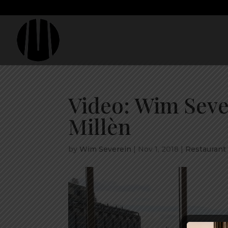
Video: Wim Seve
Millèn
by
Wim Severein
|
Nov 1, 2018
|
Restaurant