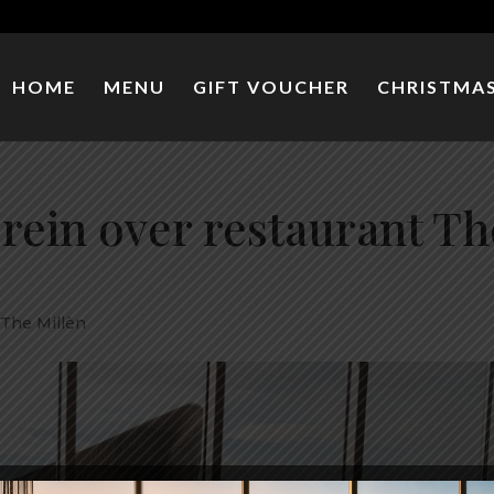
HOME
MENU
GIFT VOUCHER
CHRISTMAS
rein over restaurant Th
 The Millèn