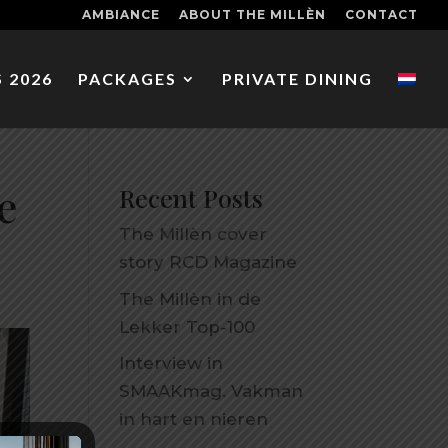
AMBIANCE
ABOUT THE MILLÈN
CONTACT
 2026
PACKAGES
PRIVATE DINING
e
Recent Posts
The Millèn cover
story RCD Magazine
The Millèn in de
Lekker Top-100
Interview in
SMAAKmag. Vakman
in hart en nieren