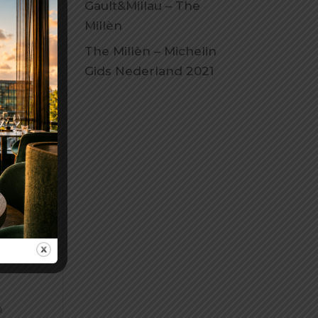
Gault&Millau – The
Millèn
The Millèn – Michelin
Gids Nederland 2021
m