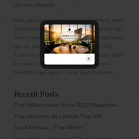
van een categorie
Het uitzicht is een levend schilderij, een
schilderij van een stad in beweging. Op
het meest centrale punt van Rotterdam,
op de eerste etage van het Marriott,
huisvest het sterrenrestaurant van Wim
Severein: The Millèn. Exclusief voor
SMAAKmag. geeft deze bescheiden...
Recent Posts
The Millèn cover story RCD Magazine
The Millèn in de Lekker Top-100
Gault&Millau – The Millèn
The Millèn – Michelin Gids Nederland