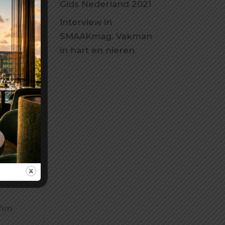
Gids Nederland 2021
Interview in
SMAAKmag. Vakman
in hart en nieren
Wim