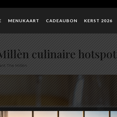
E
MENUKAART
CADEAUBON
KERST 2026
illèn culinaire hotspot
ant The Millèn