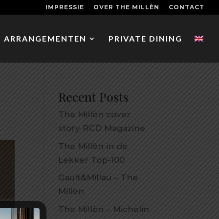
IMPRESSIE
OVER THE MILLÈN
CONTACT
ARRANGEMENTEN
PRIVATE DINING
Recent Posts
The Millèn cover
story RCD Magazine
The Millèn in de
Lekker Top-100
Gault&Millau – The
Millèn
The Millèn – Michelin