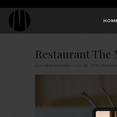
HOM
Restaurant The M
door
Wim Severein
|
mei 28, 2018
|
Restaur