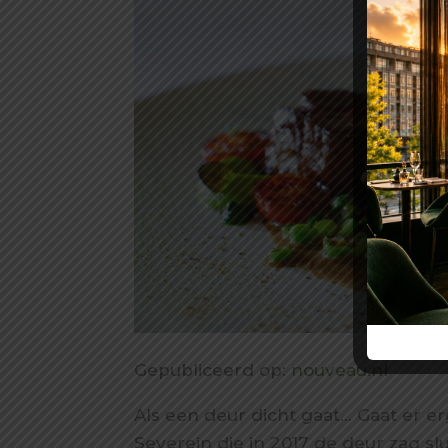
Gepubliceerd op:
nouveau.nl
Als een deur dicht gaat… Gaat er 
Severein die in 2017 de deur zag 