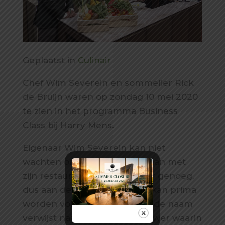
Geplaatst in
Culinair
Chef Wim Severein en sommelier Rick
de Bruijn waren op zondag 10 mei 2020
te zien in het programma Business
Class bij Harry Mens.
Eigenaar Wim Severein kan niet
wachten om weer open te gaan met
zijn restaurant. “Ruimte is hier genoeg,
dus aan de 1,5 meter afstand kan prima
worden voldaan.” The Millèn, de naam
verwijst naar de Millenium Tower waarin