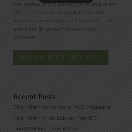
het restaurant is gevestigd, kreeg al een
ster na 5 maanden open te zijn. De
keuken is internationaal. Severein laat
een heerlijk gerechtje aan Harry
proeven.
BEKIJK HIER DE VIDEO
Recent Posts
The Millèn cover story RCD Magazine
The Millèn in de Lekker Top-100
Gault&Millau – The Millèn