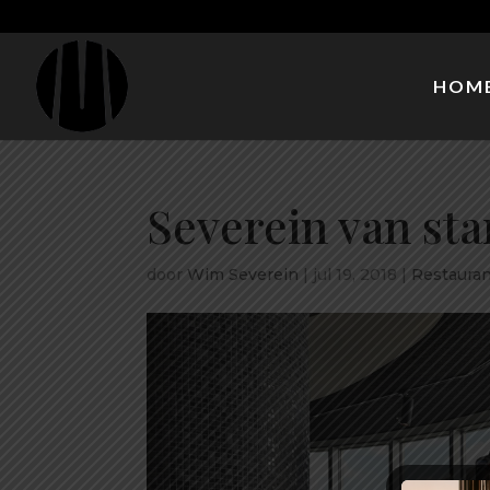
HOM
Severein van sta
door
Wim Severein
|
jul 19, 2018
|
Restauran