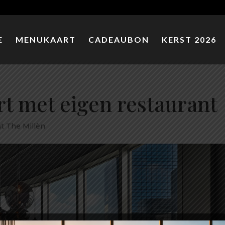
E
MENUKAART
CADEAUBON
KERST 2026
rt met eigen restaurant
t The Millèn