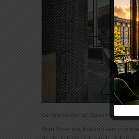
Gepubliceerd op: Gastronomie –
ho
Wim Severein, bekend van voormali
de deuren van zijn eigen high-end 