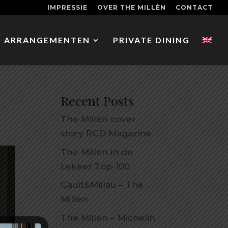
IMPRESSIE
OVER THE MILLÈN
CONTACT
ARRANGEMENTEN
PRIVATE DINING
Recent Posts
The Millèn cover
story RCD Magazine
The Millèn in de
Lekker Top-100
Gault&Millau – The
Millèn
The Millèn – Michelin