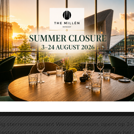
recavizier.nl
g sterrenrestaurant Wereldmuseum, opent op 24 j
restaurant The Millèn. Op de eerste etage van het