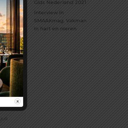
Gids Nederland 2021
Interview in
SMAAKmag. Vakman
in hart en nieren
uli