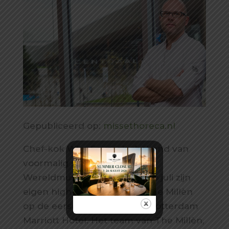
Gepubliceerd op:
missethoreca.nl
Chef-kok Wim Severein, bekend van
voormalig sterrenrestaurant
Wereldmuseum, opent medio juli zijn
eigen high-end restaurant The Millèn
op de eerste etage van het Rotterdam
Marriott Hotel. Het team van The Millèn,