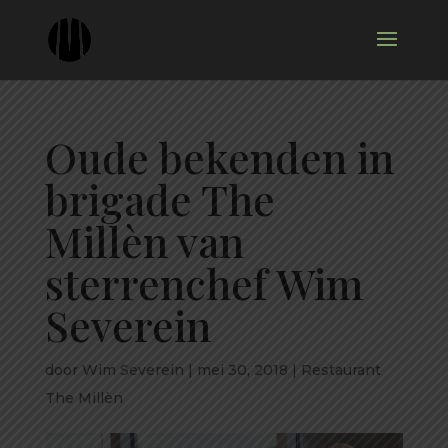
Oude bekenden in
brigade The
Millèn van
sterrenchef Wim
Severein
door
Wim Severein
|
mei 30, 2018
|
Restaurant
The Millèn