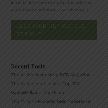
in de Millenniumtoren, bestaat uit een
aantal oude bekenden van Severein.
LEES HIER HET GEHELE
BERICHT
Recent Posts
The Millèn cover story RCD Magazine
The Millèn in de Lekker Top-100
Gault&Millau – The Millèn
The Millèn – Michelin Gids Nederland
2021