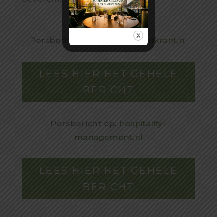
Persbericht op:
derestaurantkrant.nl
LEES HIER HET GEHELE
BERICHT
Persbericht op:
hospitality-
management.nl
LEES HIER HET GEHELE
BERICHT