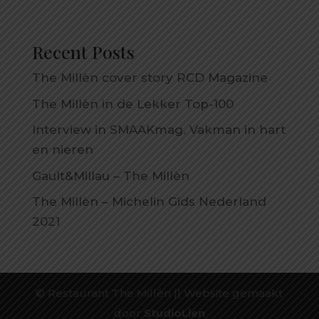
Recent Posts
The Millèn cover story RCD Magazine
The Millèn in de Lekker Top-100
Interview in SMAAKmag. Vakman in hart
en nieren
Gault&Millau – The Millèn
The Millèn – Michelin Gids Nederland
2021
© Restaurant The Millèn || Website gemaakt
door
StudioLien