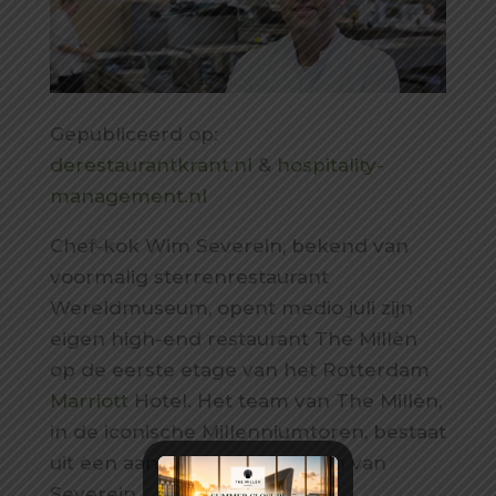
Gepubliceerd op:
derestaurantkrant.nl
&
hospitality-
management.nl
Chef-kok Wim Severein, bekend van
voormalig sterrenrestaurant
Wereldmuseum, opent medio juli zijn
eigen high-end restaurant The Millèn
op de eerste etage van het Rotterdam
Marriott
Hotel. Het team van The Millèn,
in de iconische Millenniumtoren, bestaat
uit een aantal oude bekenden van
Severein.