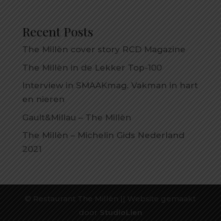
Recent Posts
The Millèn cover story RCD Magazine
The Millèn in de Lekker Top-100
Interview in SMAAKmag. Vakman in hart
en nieren
Gault&Millau – The Millèn
The Millèn – Michelin Gids Nederland
2021
© Restaurant The Millèn || Website gemaakt
door
StudioLien