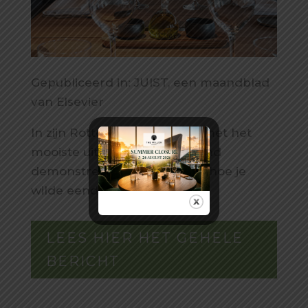
Gepubliceerd in:
JUIST, een maandblad
van Elsevier
In zijn Rotterdamse keuken met het
mooiste uitzicht van Nederland
demonstreert Wim Severein hoe je
wilde eend bereidt.
LEES HIER HET GEHELE
BERICHT