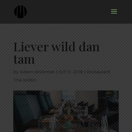
Liever wild dan
tam
by
Aileen Willemse
|
Oct 11, 2018
|
Restaurant
The Millèn